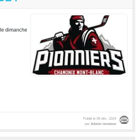
 le dimanche
Publié le
09 déc. 2024
par
Admin istrateur