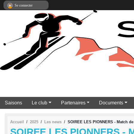
Panneau de gestion des cookies
Se connecter
Saisons
Le club
Partenaires
Documents
Accueil
2025
Les news
SOIREE LES PIONNERS - Match de g
SOIREE LES PIONNERS - 