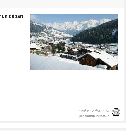
r un
départ
Publié le
22 févr. 2023
par
Admin istrateur