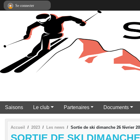
Panneau de gestion des cookies
Se connecter
Saisons
Le club
Partenaires
Documents
Accueil
2023
Les news
Sortie de ski dimanche 26 février 2
SORTIE DE SKI DIMANCHE